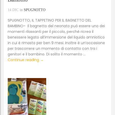
14
DIC
in
SPUGNOTTO
SPUGNOTTO, IL TAPPETINO PER IL BAGNETTO DEL
BAMBINO- Il bagnetto del neonato può essere uno dei
momenti rilassanti per il piccolo, perchè ricrea il
benessere legato all’immersione del liquido amniotico
in cui è rimasto per ben 9 mesi. Inoltre è un’occasione
per trascorrere un momento di contatto con tra i
genitori e il bambino. Di solito il momento …
Spugnotto, il tappetino per il bagnetto d
Continue reading
→